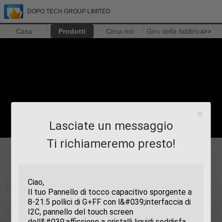
DOPO TECH GROUP LIMITED
Casa
Prodotti
Circa noi
Giro della fabbrica
>>
Lasciate un messaggio
Ti richiameremo presto!