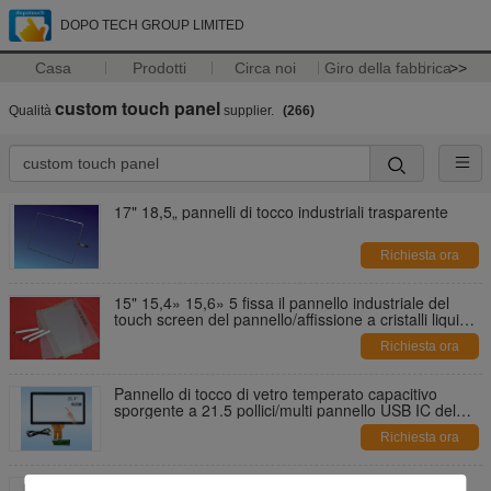
DOPO TECH GROUP LIMITED
Casa
Prodotti
Circa noi
Giro della fabbrica
>>
custom touch panel
Qualità
supplier.
(266)
17" 18,5„ pannelli di tocco industriali trasparente
Richiesta ora
15" 15,4» 15,6» 5 fissa il pannello industriale del
touch screen del pannello/affissione a cristalli liquidi
del touch screen
Richiesta ora
Pannello di tocco di vetro temperato capacitivo
sporgente a 21.5 pollici/multi pannello USB IC del
touch screen
Richiesta ora
A 72 pollici a 70 pollici nessun'esposizione di