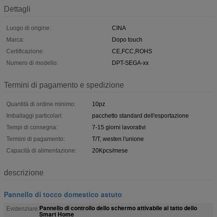
Dettagli
Luogo di origine:
CINA
Marca:
Dopo touch
Certificazione:
CE,FCC,ROHS
Numero di modello:
DPT-SEGA-xx
Termini di pagamento e spedizione
Quantità di ordine minimo:
10pz
Imballaggi particolari:
pacchetto standard dell'esportazione
Tempi di consegna:
7-15 giorni lavorativi
Termini di pagamento:
T/T, westen l'unione
Capacità di alimentazione:
20Kpcs/mese
descrizione
Pannello di tocco domestico astuto
Pannello di controllo dello schermo attivabile al tatto dello
Evidenziare:
Smart Home