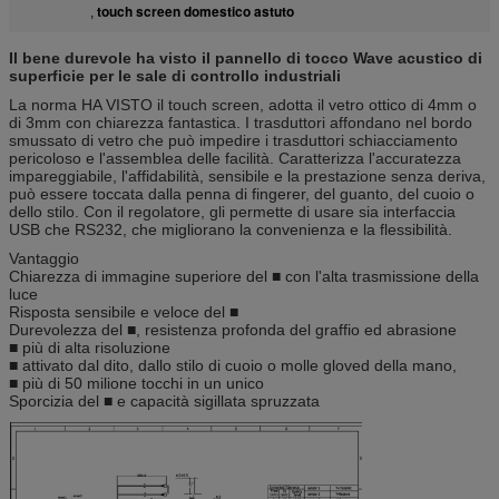
touch screen domestico astuto
,
Il bene durevole ha visto il pannello di tocco Wave acustico di
superficie per le sale di controllo industriali
La norma HA VISTO il touch screen, adotta il vetro ottico di 4mm o
di 3mm con chiarezza fantastica. I trasduttori affondano nel bordo
smussato di vetro che può impedire i trasduttori schiacciamento
pericoloso e l'assemblea delle facilità. Caratterizza l'accuratezza
impareggiabile, l'affidabilità, sensibile e la prestazione senza deriva,
può essere toccata dalla penna di fingerer, del guanto, del cuoio o
dello stilo. Con il regolatore, gli permette di usare sia interfaccia
USB che RS232, che migliorano la convenienza e la flessibilità.
Vantaggio
Chiarezza di immagine superiore del ■ con l'alta trasmissione della
luce
Risposta sensibile e veloce del ■
Durevolezza del ■, resistenza profonda del graffio ed abrasione
■ più di alta risoluzione
■ attivato dal dito, dallo stilo di cuoio o molle gloved della mano,
■ più di 50 milione tocchi in un unico
Sporcizia del ■ e capacità sigillata spruzzata