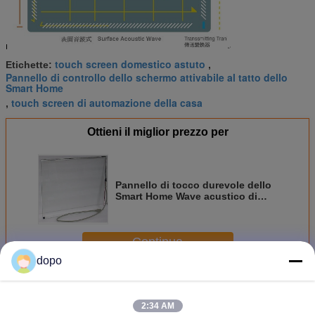
touch screen domestico astuto
Etichette:
,
Pannello di controllo dello schermo attivabile al tatto dello
Smart Home
touch screen di automazione della casa
,
Ottieni il miglior prezzo per
Pannello di tocco durevole dello
Smart Home Wave acustico di
superficie per le sale di controllo
industriali
Continua
dopo
Pannello di tocco domestico astuto
Più
2:34 AM