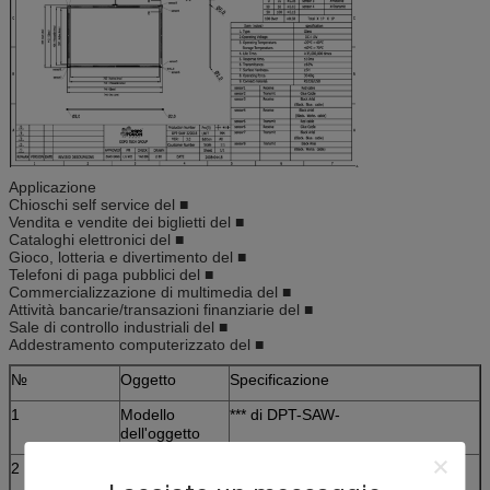
Applicazione
Chioschi self service del ■
Vendita e vendite dei biglietti del ■
Cataloghi elettronici del ■
Gioco, lotteria e divertimento del ■
Telefoni di paga pubblici del ■
Commercializzazione di multimedia del ■
Attività bancarie/transazioni finanziarie del ■
Sale di controllo industriali del ■
Addestramento computerizzato del ■
№
Oggetto
Specificazione
1
Modello
*** di DPT-SAW-
dell'oggetto
2
Metodo di
Wave acustico di superficie
rilevazione