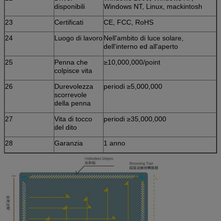
disponibili
Windows NT, Linux, mackintosh
23
Certificati
CE, FCC, RoHS
24
Luogo di lavoro
Nell'ambito di luce solare,
dell'interno ed all'aperto
25
Penna che
≥10,000,000/point
colpisce vita
26
Durevolezza
periodi ≥5,000,000
scorrevole
della penna
27
Vita di tocco
periodi ≥35,000,000
del dito
28
Garanzia
1 anno