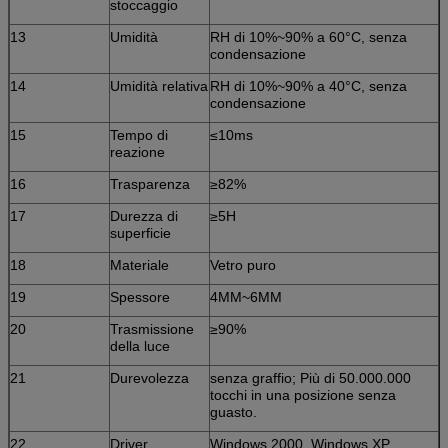
stoccaggio
13
Umidità
RH di 10%~90% a 60°C, senza
condensazione
14
Umidità relativa
RH di 10%~90% a 40°C, senza
condensazione
15
Tempo di
≤10ms
reazione
16
Trasparenza
≥82%
17
Durezza di
≥5H
superficie
18
Materiale
Vetro puro
19
Spessore
4MM~6MM
20
Trasmissione
≥90%
della luce
21
Durevolezza
senza graffio; Più di 50.000.000
tocchi in una posizione senza
guasto.
22
Driver
Windows 2000, Windows XP,