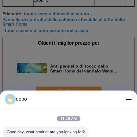
190040
touch screen domestico astuto
Etichette:
,
Pannello di controllo dello schermo attivabile al tatto dello
Smart Home
touch screen di automazione della casa
,
Ottieni il miglior prezzo per
Anti pannello di tocco dello
Smart Home del vandalo Wave
acustico di superficie con il
cavo/regolatore del Usb
Continua
dopo
Pannello di tocco domestico astuto
Più
11:16 AM
Good day, what product are you looking for?