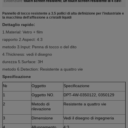
touch screen resistenti
un touch screen resistente di 4 cavi
Evidenziare:
,
Pannello di tocco resistente a 3.5 pollici di alta definizione per l'industriale e
la macchina dell'affissione a cristalli liquidi
Dettaglio rapido:
1.Material: Vetro + film
rapporto 2.Aspect: 4:3
metodo 3.Input: Penna di tocco o del dito
4.Thickness: vedi il disegno
durezza 5.Surface: 3H
metodo 6.Detection: Resistente a quattro vie
Specificazione
№
Oggetto
Specificazione
1
Oggetto NO.
DPT-4W-0350122, 0350129
2
Metodo di
Resistente a quattro vie
rilevazione
3
Dimensione
Vedi il disegno di ingegneria
4
Allungamento
4:3