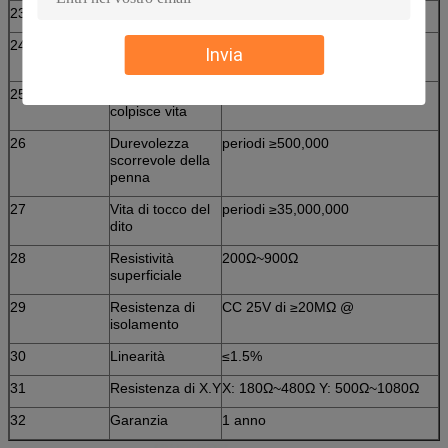
23
Certificati
CE, FCC, RoHS
24
Luogo di lavoro
Nell'ambito di luce solare,
Invia
dell'interno ed all'aperto
25
Penna che
≥10,000,000/point
colpisce vita
26
Durevolezza
periodi ≥500,000
scorrevole della
penna
27
Vita di tocco del
periodi ≥35,000,000
dito
28
Resistività
200Ω~900Ω
superficiale
29
Resistenza di
CC 25V di ≥20MΩ @
isolamento
30
Linearità
≤1.5%
31
Resistenza di X.Y
X: 180Ω~480Ω Y: 500Ω~1080Ω
32
Garanzia
1 anno