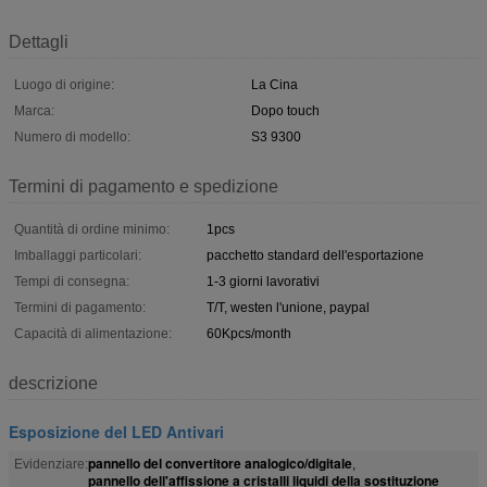
Dettagli
Luogo di origine:
La Cina
Marca:
Dopo touch
Numero di modello:
S3 9300
Termini di pagamento e spedizione
Quantità di ordine minimo:
1pcs
Imballaggi particolari:
pacchetto standard dell'esportazione
Tempi di consegna:
1-3 giorni lavorativi
Termini di pagamento:
T/T, westen l'unione, paypal
Capacità di alimentazione:
60Kpcs/month
descrizione
Esposizione del LED Antivari
pannello del convertitore analogico/digitale
Evidenziare:
,
pannello dell'affissione a cristalli liquidi della sostituzione