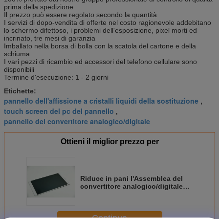
prima della spedizione
Il prezzo può essere regolato secondo la quantità
I servizi di dopo-vendita di offerte nel costo ragionevole addebitano
lo schermo difettoso, i problemi dell'esposizione, pixel morti ed
incrinato, tre mesi di garanzia
Imballato nella borsa di bolla con la scatola del cartone e della
schiuma
I vari pezzi di ricambio ed accessori del telefono cellulare sono
disponibili
Termine d'esecuzione: 1 - 2 giorni
Etichette:
pannello dell'affissione a cristalli liquidi della sostituzione
,
touch screen del pc del pannello
,
pannello del convertitore analogico/digitale
Ottieni il miglior prezzo per
Riduce in pani l'Assemblea del
convertitore analogico/digitale
del quadro comandi del touch
screen del pc per i9100
Continua