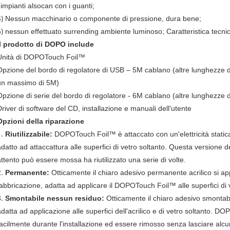
impianti alsocan con i guanti;
4)
Nessun macchinario o componente di pressione, dura bene;
5)
nessun effettuato surrending ambiente luminoso; Caratteristica tecni
Il prodotto di DOPO include
Unità di DOPOTouch Foil™
Opzione del bordo di regolatore di USB – 5M cablano (altre lunghezze dis
un massimo di 5M)
Opzione di serie del bordo di regolatore - 6M cablano (altre lunghezze di
Driver di software del CD, installazione e manuali dell'utente
Opzioni della riparazione
1.
Riutilizzabile:
DOPOTouch Foil™ è attaccato con un'elettricità static
adatto ad attaccattura alle superfici di vetro soltanto. Questa version
attento può essere mossa ha riutilizzato una serie di volte.
2.
Permanente:
Otticamente il chiaro adesivo permanente acrilico si a
fabbricazione, adatta ad applicare il DOPOTouch Foil™ alle superfici di 
3.
Smontabile nessun residuo:
Otticamente il chiaro adesivo smontabi
adatta ad applicazione alle superfici dell'acrilico e di vetro soltanto.
facilmente durante l'installazione ed essere rimosso senza lasciare alcu