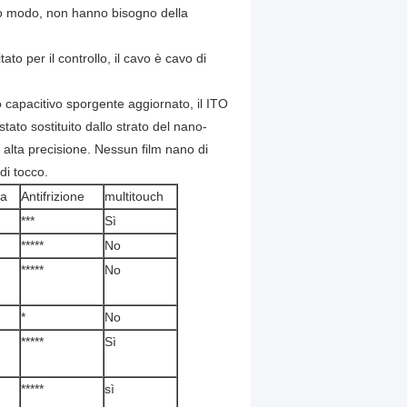
to modo, non hanno bisogno della
to per il controllo, il cavo è cavo di
o capacitivo sporgente aggiornato, il ITO
tato sostituito dallo strato del nano-
i alta precisione. Nessun film nano di
di tocco.
za
Antifrizione
multitouch
***
Sì
*****
No
*****
No
*
No
*****
Sì
*****
sì