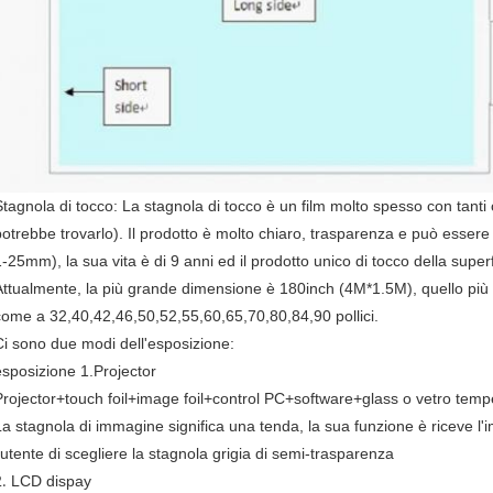
Stagnola di tocco: La stagnola di tocco è un film molto spesso con tanti 
potrebbe trovarlo). Il prodotto è molto chiaro, trasparenza e può essere 
1-25mm), la sua vita è di 9 anni ed il prodotto unico di tocco della supe
Attualmente, la più grande dimensione è 180inch (4M*1.5M), quello pi
come a 32,40,42,46,50,52,55,60,65,70,80,84,90 pollici.
Ci sono due modi dell'esposizione:
esposizione 1.Projector
Projector+touch foil+image foil+control PC+software+glass o vetro temp
La stagnola di immagine significa una tenda, la sua funzione è riceve
l'utente di scegliere la stagnola grigia di semi-trasparenza
2.
LCD dispay