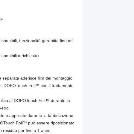
ca
ponibili, funzionalità garantita fino ad
sponibili a richiesta)
a separata aderisce film del montaggio
e del DOPOTouch Foil™ con il trattamento
pplica al DOPOTouch Foil™ durante la
vetro.
le è applicato durante la fabbricazione,
 DOPOTouch Foil™ può essere riposizionato
n residuo per fino a 1 anno.