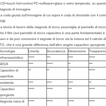
LCD+touch foil+control PC+software+glass o vetro temperato, su ques
stagnola di immagine
La coda giusta sull'immagine di cui sopra è coda di shortside con il comita
USB
La teoria di lavoro della stagnola di tocco assomiglia al pannello di tocc
che il film (sul pannello di tocco capacitivo è una parte fondamentale) è s
cavo e da può conoscere il segnale di tocco via la misura ed il calcolo d
ITO, che è una grande differenza dall'altro angelo capacitivo sporgente 
Tecnologia
Linerity
Accuratezza
Dimensione
Trasparen
Infrarosso/ottico
*****
***
****
*****
SEGA
****
*****
**
***
Capacitivo di
**
**
**
*****
superficie
resistente
****
****
****
**
Capacitivo
*****
*****
***
*****
sporgente
Stagnola nana di
*****
*****
*****
*****