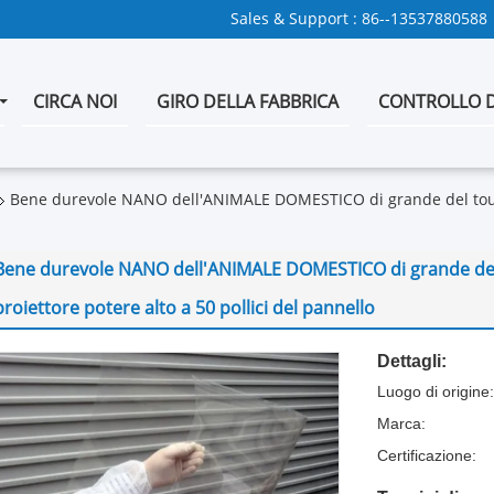
Sales & Support :
86--13537880588
CIRCA NOI
GIRO DELLA FABBRICA
CONTROLLO D
Bene durevole NANO dell'ANIMALE DOMESTICO di grande del touch
Bene durevole NANO dell'ANIMALE DOMESTICO di grande del 
proiettore potere alto a 50 pollici del pannello
Dettagli:
Luogo di origine:
Marca:
Certificazione: