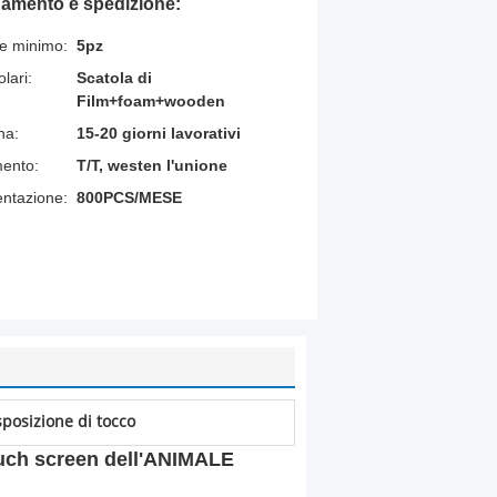
gamento e spedizione:
ne minimo:
5pz
lari:
Scatola di
Film+foam+wooden
na:
15-20 giorni lavorativi
mento:
T/T, westen l'unione
entazione:
800PCS/MESE
posizione di tocco
touch screen dell'ANIMALE