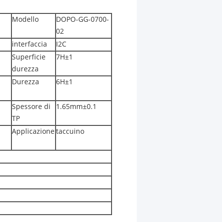
Modello
DOPO-GG-0700-
02
interfaccia
I2C
Superficie
7H±1
durezza
Durezza
6H±1
Spessore di
1.65mm±0.1
TP
Applicazione
taccuino