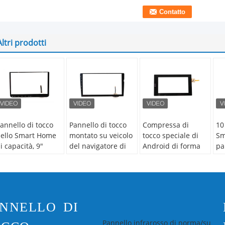
Altri prodotti
annello di tocco
Pannello di tocco
Compressa di
10
ello Smart Home
montato su veicolo
tocco speciale di
Sm
i capacità, 9"
del navigatore di
Android di forma
pa
nterfaccia del
automobile di GPS
Multitoouch TP
14
annello di
con la
capacitivo per il
mi
ontrollo I2C di
certificazione di
dispositivo di
ca
utomazione della
CE/FCC/ROHS
controllo
asa
industriale
NNELLO DI
Pannello infrarosso di norma/su