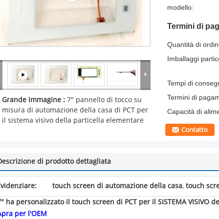
modello:
Termini di pa
Quantità di ordi
Imballaggi partico
Tempi di conseg
Termini di paga
Grande immagine :
7" pannello di tocco su
misura di automazione della casa di PCT per
Capacità di alim
il sistema visivo della particella elementare
Contatto
Descrizione di prodotto dettagliata
videnziare:
touch screen di automazione della casa
,
touch scr
7" ha personalizzato il touch screen di PCT per il SISTEMA VISIVO
Apra per l'OEM