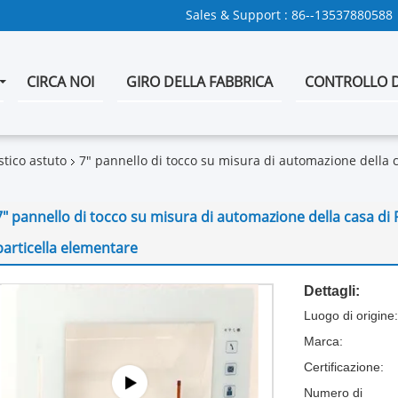
Sales & Support :
86--13537880588
CIRCA NOI
GIRO DELLA FABBRICA
CONTROLLO D
tico astuto
7" pannello di tocco su misura di automazione della ca
7" pannello di tocco su misura di automazione della casa di P
particella elementare
Dettagli:
Luogo di origine:
Marca:
Certificazione:
Numero di