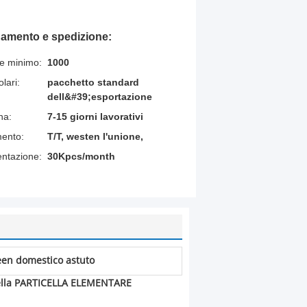
gamento e spedizione:
ne minimo:
1000
lari:
pacchetto standard
dell&#39;esportazione
na:
7-15 giorni lavorativi
mento:
T/T, westen l'unione,
entazione:
30Kpcs/month
een domestico astuto
 della PARTICELLA ELEMENTARE