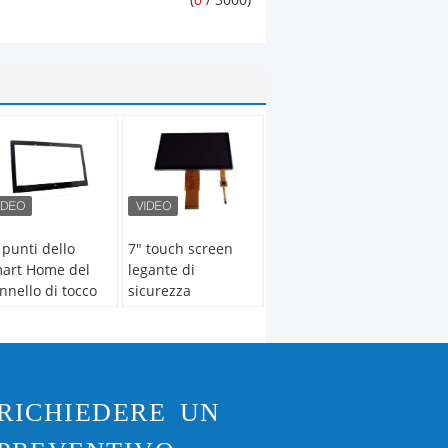
(
0
/ 3000)
 punti dello
7" touch screen
art Home del
legante di
nnello di tocco
sicurezza
" Multitouch su
domestica di TP
sura TP
LCM riveste
pacitivo
l'interfaccia di
pannelli IIC una
garanzia da 1 anno
RICHIEDERE UN