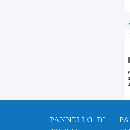
P
d
d
i
p
c
a
c
PANNELLO DI
PA