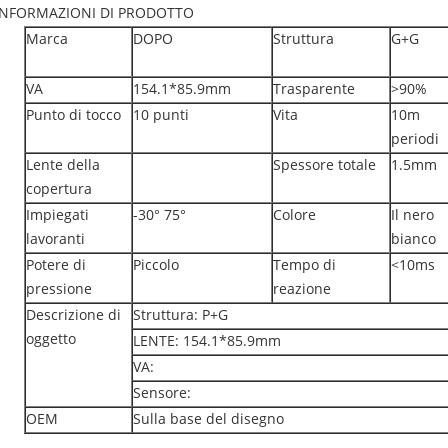
INFORMAZIONI DI PRODOTTO
Marca
DOPO
Struttura
G+G
VA
154.1*85.9mm
Trasparente
>90%
Punto di tocco
10 punti
Vita
10m
periodi
Lente della
Spessore totale
1.5mm
copertura
Impiegati
-30° 75°
Colore
Il nero
lavoranti
bianco
Potere di
Piccolo
Tempo di
<10ms
pressione
reazione
Descrizione di
Struttura: P+G
oggetto
LENTE: 154.1*85.9mm
VA:
Sensore:
OEM
Sulla base del disegno