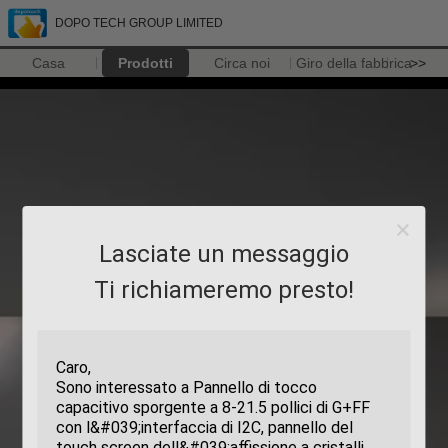
DOPO TECH GROUP LIMITED
Casa
Prodotti
Circa noi
Giro della fabbrica
>>
Lasciate un messaggio
Ti richiameremo presto!