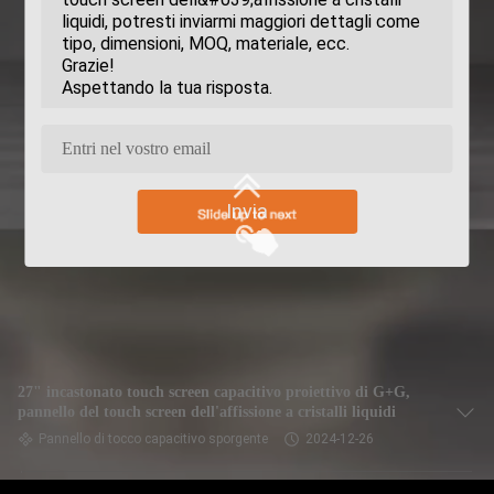
Invia
27" incastonato touch screen capacitivo proiettivo di G+G,
pannello del touch screen dell'affissione a cristalli liquidi
Pannello di tocco capacitivo sporgente
2024-12-26