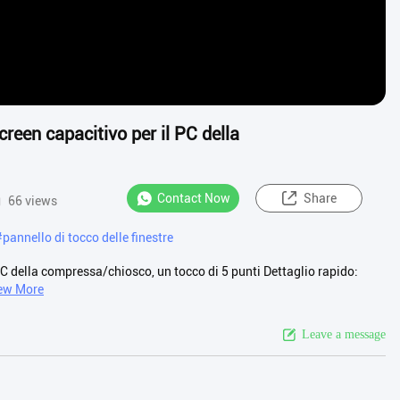
screen capacitivo per il PC della
Contact Now
Share
66 views
#
pannello di tocco delle finestre
l PC della compressa/chiosco, un tocco di 5 punti Dettaglio rapido:
ew More
Leave a message