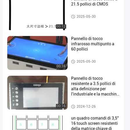
21.5 pollici di CMOS
Pannello di tocco resistente
2025-05-30
00:12
Pannello di tocco
infrarosso multipunto a
60 pollici
Pannello di tocco resistente
2025-05-30
00:16
Pannello di tocco
resistente a 3.5 pollici di
alta definizione per
l'industriale e la macchina
dell'affissione a cristalli
liquidi
Pannello di tocco resistente
00:16
2024-12-26
un quadro comandi di 3,5"
16 touch screen resistenti
della matrice chiave di