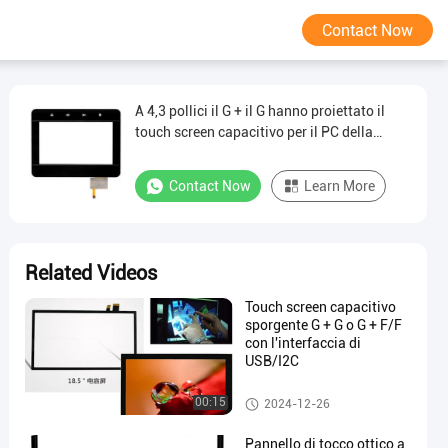
Contact Now
A 4,3 pollici il G + il G hanno proiettato il
touch screen capacitivo per il PC della
compressa/chiosco, un tocco di 5 punti
Contact Now
Learn More
Related Videos
Touch screen capacitivo
sporgente G + G o G + F/F
con l'interfaccia di
USB/I2C
Touch screen capacitivo su or
00:15
2024-12-26
dinazione
Pannello di tocco ottico a